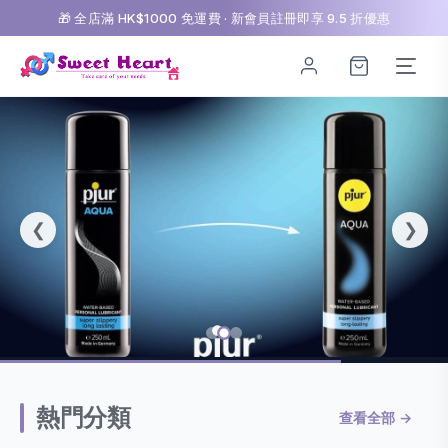
🎁 全店滿 HK$1000 免運費 · 新會員註冊即享 9.5 折優惠
❮
❯
✨ 精選推介
熱門分類
會員專屬優惠
查看全部 →