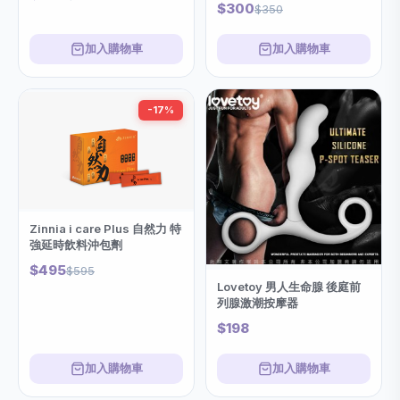
$300
$350
加入購物車
加入購物車
-17%
Zinnia i care Plus 自然力 特
強延時飲料沖包劑
$495
$595
Lovetoy 男人生命腺 後庭前
列腺激潮按摩器
$198
加入購物車
加入購物車