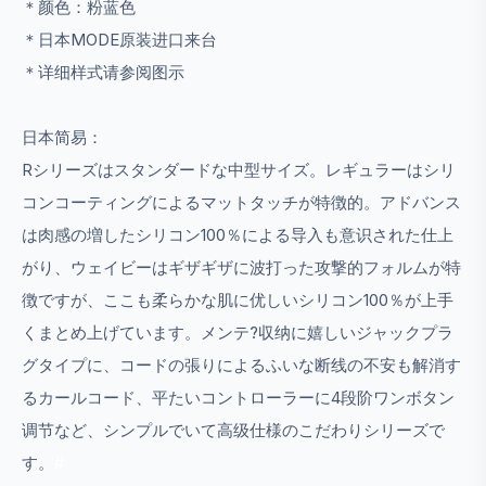
＊颜色：粉蓝色
＊日本MODE原装进口来台
＊详细样式请参阅图示
日本简易：
Rシリーズはスタンダードな中型サイズ。レギュラーはシリ
コンコーティングによるマットタッチが特徴的。アドバンス
は肉感の増したシリコン100％による导入も意识された仕上
がり、ウェイビーはギザギザに波打った攻撃的フォルムが特
徴ですが、ここも柔らかな肌に优しいシリコン100％が上手
くまとめ上げています。メンテ?収纳に嬉しいジャックプラ
グタイプに、コードの張りによるふいな断线の不安も解消す
るカールコード、平たいコントローラーに4段阶ワンボタン
调节など、シンプルでいて高级仕様のこだわりシリーズで
す。
#