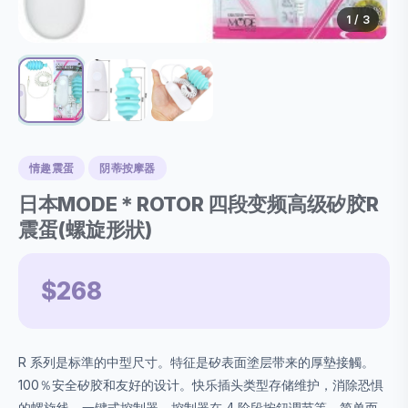
1
/ 3
情趣震蛋
阴蒂按摩器
日本MODE＊ROTOR 四段变频高级矽胶R
震蛋(螺旋形狀)
$268
R 系列是标準的中型尺寸。特征是矽表面塗层带来的厚墊接觸。
100％安全矽胶和友好的设计。快乐插头类型存储维护，消除恐惧
的螺旋线，一键式控制器，控制器在 4 阶段按鈕调节等，简单而