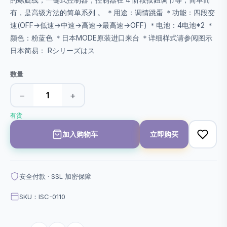
有，是高级方法的简单系列 。 ＊用途：调情跳蛋 ＊功能：四段变
速(OFF→低速→中速→高速→最高速→OFF) ＊电池：4电池*2 ＊
颜色：粉蓝色 ＊日本MODE原装进口来台 ＊详细样式请参阅图示
日本简易： Rシリーズはス
数量
−
+
有货
加入购物车
立即购买
安全付款 · SSL 加密保障
SKU：ISC-0110