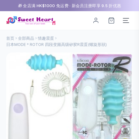
🎁 全店满 HK$1000 免运费 · 新会员注册即享 9.5 折优惠
首页
全部商品
情趣震蛋
日本MODE＊ROTOR 四段变频高级矽胶R震蛋(螺旋形狀)