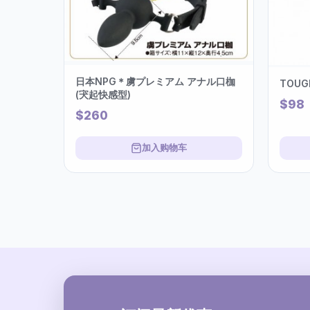
日本NPG＊虜プレミアム アナル口枷
TOU
(宊起快感型)
$98
$260
加入购物车