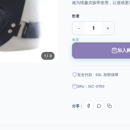
做为情趣贞操带使用，让遊戏更
数量
−
+
有货
加入
1
/ 3
安全付款 · SSL 加密保障
SKU：ISC-0150
分享：