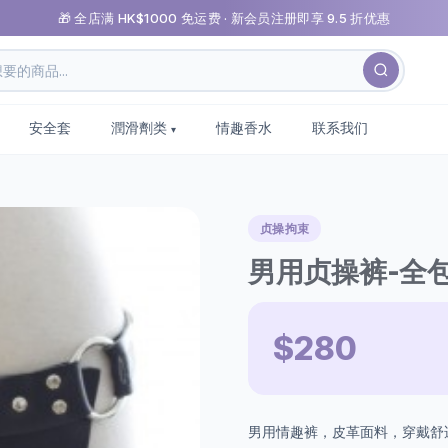
🎁 全店满 HK$1000 免运费 · 新会员注册即享 9.5 折优惠
安全套
潤滑劑类
情趣香水
联系我们
贞操拘束
男用贞操裤-全
$280
男用情趣裤，皮革面料，穿戴舒