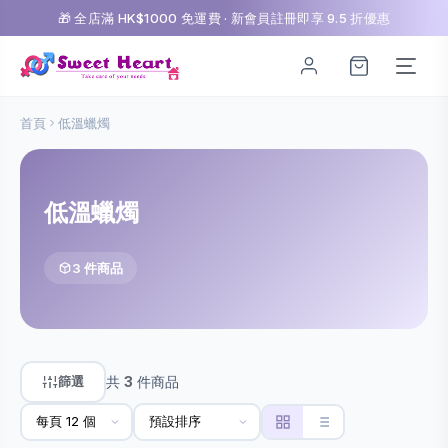
🎁 全店滿 HK$1000 免運費 · 新會員註冊即享 9.5 折優惠
首頁
低溫蠟燭
低溫蠟燭
3 件商品
篩選
共
3
件商品