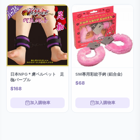
日本NPG＊虜ベルベット 足
SM專用彩紋手銬 (鋁合金)
枷パープル
$68
$168
加入購物車
加入購物車