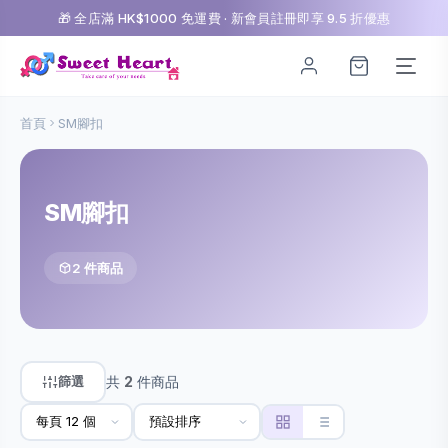
🎁 全店滿 HK$1000 免運費 · 新會員註冊即享 9.5 折優惠
首頁
SM腳扣
SM腳扣
2 件商品
篩選
共
2
件商品