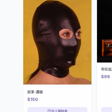
帝臣低
$99
面罩-露眼
$150
加入購物車