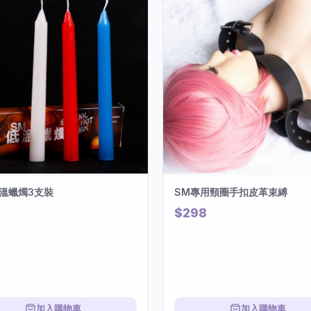
溫蠟燭3支裝
SM專用頸圈手扣皮革束縛
$298
加入購物車
加入購物車