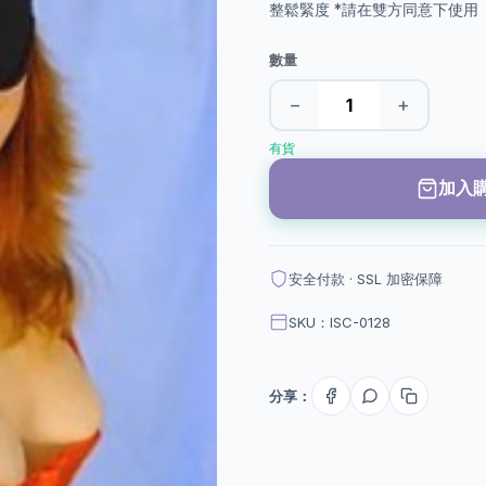
整鬆緊度 *請在雙方同意下使用
數量
−
+
有貨
加入
安全付款 · SSL 加密保障
SKU：ISC-0128
分享：