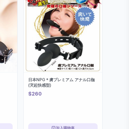
日本NPG＊虜プレミアム アナル口枷
(宊起快感型)
$260
加入購物車