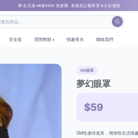
🎁 全店滿 HK$1000 免運費 · 新會員註冊即享 9.5 折優惠
安全套
潤滑劑類
情趣香水
聯絡我們
SM眼罩
夢幻眼罩
$59
SM性虐待道具，增加性生活情趣