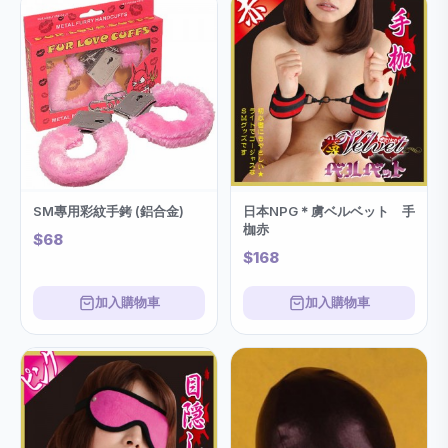
SM專用彩紋手銬 (鋁合金)
日本NPG＊虜ベルベット 手
枷赤
$68
$168
加入購物車
加入購物車