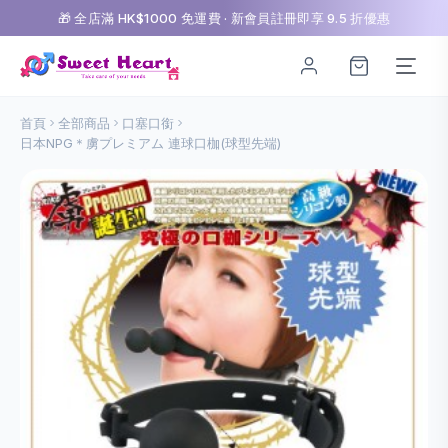
🎁 全店滿 HK$1000 免運費 · 新會員註冊即享 9.5 折優惠
首頁
全部商品
口塞口銜
日本NPG＊虜プレミアム 連球口枷(球型先端)