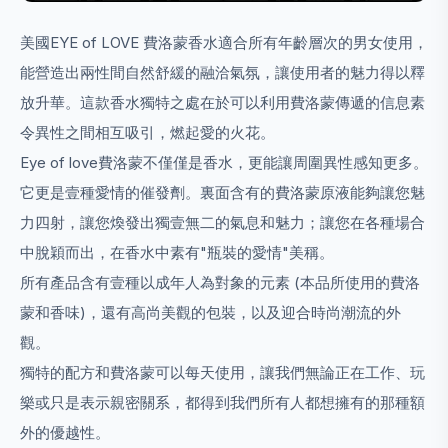
美國EYE of LOVE 費洛蒙香水適合所有年齡層次的男女使用，
能營造出兩性間自然舒緩的融洽氣氛，讓使用者的魅力得以釋
放升華。這款香水獨特之處在於可以利用費洛蒙傳遞的信息素
令異性之間相互吸引，燃起愛的火花。
Eye of love費洛蒙不僅僅是香水，更能讓周圍異性感知更多。
它更是壹種愛情的催發劑。裏面含有的費洛蒙原液能夠讓您魅
力四射，讓您煥發出獨壹無二的氣息和魅力；讓您在各種場合
中脫穎而出，在香水中素有"瓶裝的愛情"美稱。
所有產品含有壹種以成年人為對象的元素 (本品所使用的費洛
蒙和香味)，還有高尚美觀的包裝，以及迎合時尚潮流的外
觀。
獨特的配方和費洛蒙可以每天使用，讓我們無論正在工作、玩
樂或只是表示親密關系，都得到我們所有人都想擁有的那種額
外的優越性。