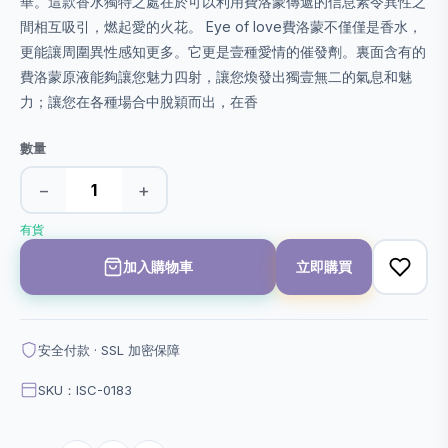
華。這款香水獨特之處在於可以利用費洛蒙傳遞的信息素令異性之
間相互吸引，燃起愛的火花。 Eye of love費洛蒙不僅僅是香水，
更能讓周圍異性感知更多。它更是壹種愛情的催發劑。裏面含有的
費洛蒙原液能夠讓您魅力四射，讓您煥發出獨壹無二的氣息和魅
力；讓您在各種場合中脫穎而出，在香
數量
−
+
有貨
加入購物車
立即購買
安全付款 · SSL 加密保障
SKU：ISC-0183