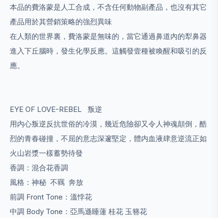
本品的費洛蒙是人工合成，不含任何動物副產品，也沒有其它
產品用於其營銷策略的強烈異味
在人類的世界裏，費洛蒙是無味的，當它通過鼻道內的犁鼻器
進入下丘腦時，發生化學反應。這觸發壹種被喚醒和吸引的反
應。
EYE OF LOVE-REBEL 叛逆
用内心叛逆反抗世俗的冷漠，幾近危險卻又令人神魂顛倒，酷
烈的青春碰撞，不屈的意志深邃堅定，體内血液肆意逆流正如
火山岩漿一樣蓄勢待發
香調：混合花香調
風格：神秘 不羈 奔放
前調 Front Tone：溫悖花
中調 Body Tone：亞馬遜睡蓮 桂花 玉簪花